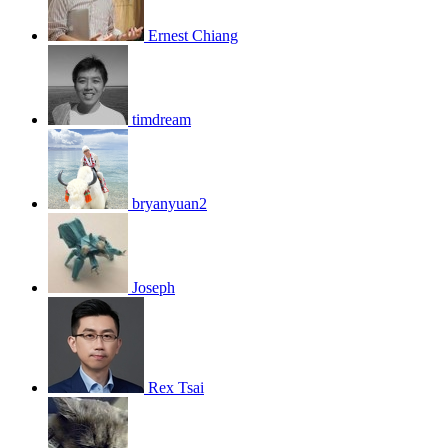
Ernest Chiang
timdream
bryanyuan2
Joseph
Rex Tsai