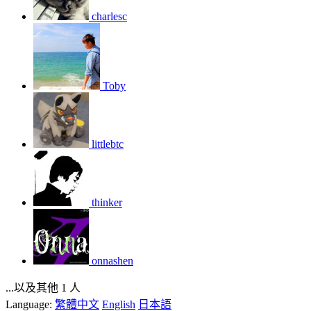
charlesc
Toby
littlebtc
thinker
onnashen
...以及其他 1 人
Language:
繁體中文
English
日本語